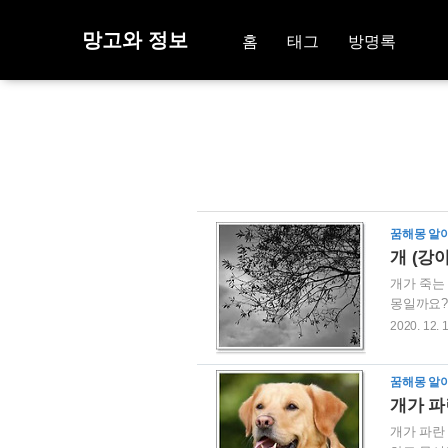
망고와 정보
홈
태그
방명록
꿈해몽 알
개 (강
개가 죽는
몽일까요?
동안 자신
2020. 12. 
다.그런 
안 풀리지
꿈해몽 알
힘들더라도
개가 파
개가 파란