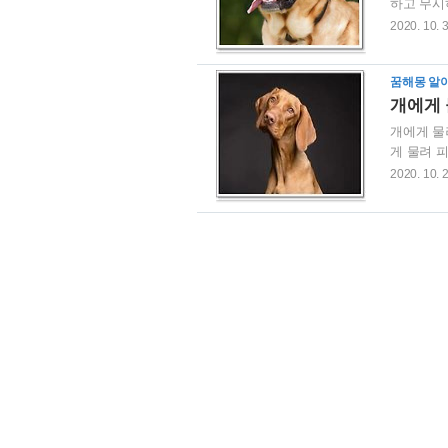
하고 무시
을 한번 
2020. 10. 
다고 개꿈
명석한 아
꿈해몽 알
생각지 못
개에게 
개에게 물
게 물려 
꿈해몽 개
2020. 10. 
건을 선물
따라 하는
에 적극적