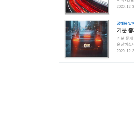
알아보겠습
2020. 12. 
어진다는 
하는 일마
꿈해몽 알
동안 생각
기분 좋
기분 좋게
운전하셨나
를 운전하
2020. 12. 
편으로는 
니다.가정
있듯이 집