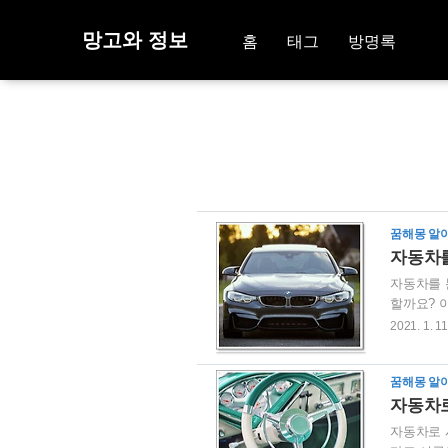
망고와 정보
홈
태그
방명록
꿈해몽 알
자동차를
자동차를 
할까요? 
나타내주는
2021. 1. 11
을 집중하
고 시간과
꿈해몽 알
다. 자동
자동차로
자동차로 