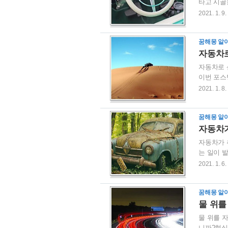
타고 시골
골을 달리
2021. 1. 9.
해 좋은 
인정을 받
꿈해몽 알
를 얻도록
자동차로
자동차로 
이번 포스
치에서 승
2021. 1. 8.
고 그에 
당선을 기
꿈해몽 알
좋을 것 
자동차가
자동차가 
는 일이 
하는 꿈은
2021. 1. 6.
서 자동차
겪거나 힘
꿈해몽 알
했던 일에
물 위를
물 위를 
니까?현실